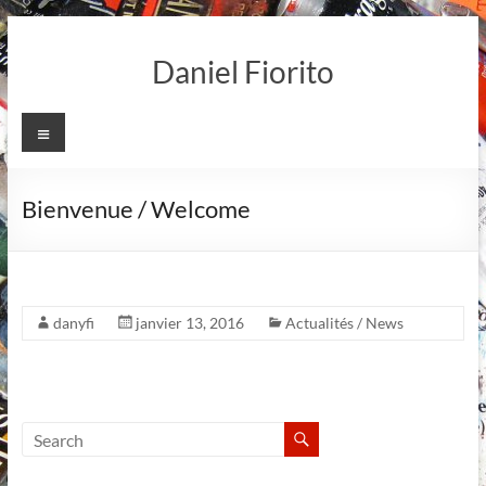
Skip
to
Daniel Fiorito
content
Menu
Bienvenue / Welcome
danyfi
janvier 13, 2016
Actualités / News